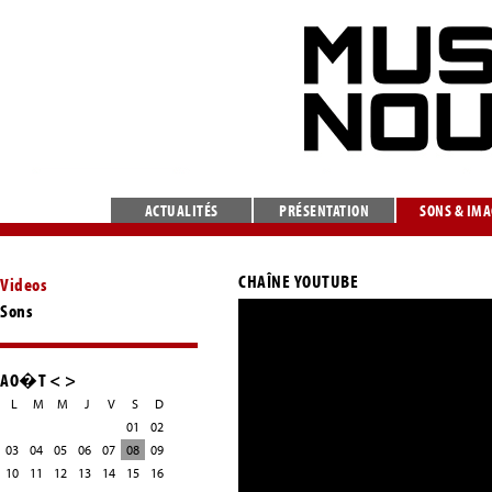
ACTUALITÉS
PRÉSENTATION
SONS & IM
CHAÎNE YOUTUBE
Videos
Sons
AO�T
<
>
L
M
M
J
V
S
D
01
02
03
04
05
06
07
08
09
10
11
12
13
14
15
16