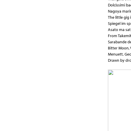
Dolcissimi bac
Nagoya marim
The little gig
Spiegel im sp
Asato ma sat
From Takemits
Sarabande de
Bitter Moon, 
Menuett, Geo
Drawn by dro