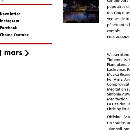
contemporain
31
populaires et
des cinq mus
Newsletter
venues de tou
Instagram
pénétrantes i
Facebook
comble.
Chaîne Youtube
PROGRAMME (
Wasserpiano
Tintements,
Pianoplane, 
Lachrymae P
Musica Ricerc
Für Alina, Ar
Comprovisat
Méditation su
Sinfonia V B
Meditaction,
La Cité des 
Little by litt
Oblivion,
Ast
Un sourire, u
Triangoli, om