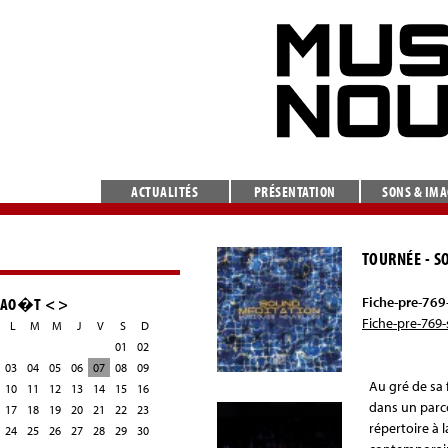
ACTUALITÉS
PRÉSENTATION
SONS & IM
TOURNÉE - SO
AO�T
<
>
Fiche-pre-769
Fiche-pre-769
L
M
M
J
V
S
D
01
02
03
04
05
06
07
08
09
Au gré de sa
10
11
12
13
14
15
16
dans un parco
17
18
19
20
21
22
23
répertoire à 
24
25
26
27
28
29
30