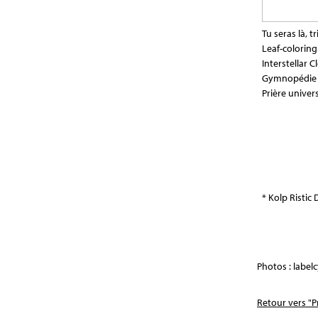
Tu seras là, 
Leaf-coloring
Interstellar 
Gymnopédie n
Prière univers
* Kolp Ristic
Photos : label
Retour vers "P