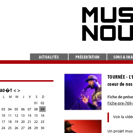
ACTUALITÉS
PRÉSENTATION
SONS & IM
TOURNÉE - L'
coeur de nos
AO�T
<
>
Fiche de prése
L
M
M
J
V
S
D
Fiche-pre-769-
01
02
03
04
05
06
07
08
09
10
11
12
13
14
15
16
Voir la vid
17
18
19
20
21
22
23
24
25
26
27
28
29
30
Un projet musi