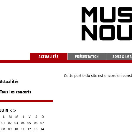
ACTUALITÉS
PRÉSENTATION
SONS & IM
Cette partie du site est encore en cons
Actualités
Tous les concerts
JUIN
<
>
L
M
M
J
V
S
D
01
02
03
04
05
06
07
08
09
10
11
12
13
14