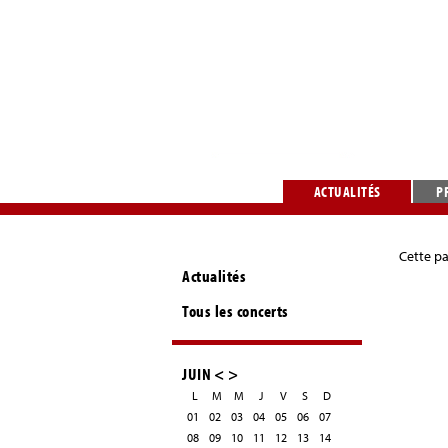
ACTUALITÉS
P
Cette pa
Actualités
Tous les concerts
JUIN
<
>
L
M
M
J
V
S
D
01
02
03
04
05
06
07
08
09
10
11
12
13
14