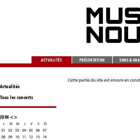
ACTUALITÉS
PRÉSENTATION
SONS & IM
Cette partie du site est encore en cons
Actualités
Tous les concerts
JUIN
<
>
L
M
M
J
V
S
D
01
02
03
04
05
06
07
08
09
10
11
12
13
14